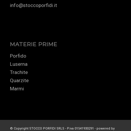
info@stoccoporfidi.it
MATERIE PRIME
Porfido
Luserna
Trachite
Quarzite
Marmi
© Copyright STOCCO PORFIDI SRLS - P.iva 01541930291 - powered by